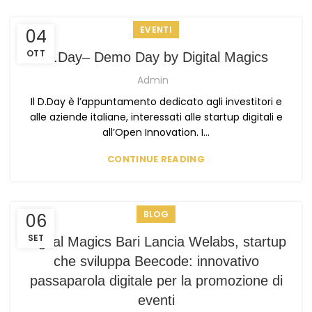
EVENTI
04
OTT
D.Day– Demo Day by Digital Magics
Admin
Il D.Day è l’appuntamento dedicato agli investitori e
alle aziende italiane, interessati alle startup digitali e
all’Open Innovation. I...
CONTINUE READING
BLOG
06
SET
Digital Magics Bari Lancia Welabs, startup
che sviluppa Beecode: innovativo
passaparola digitale per la promozione di
eventi