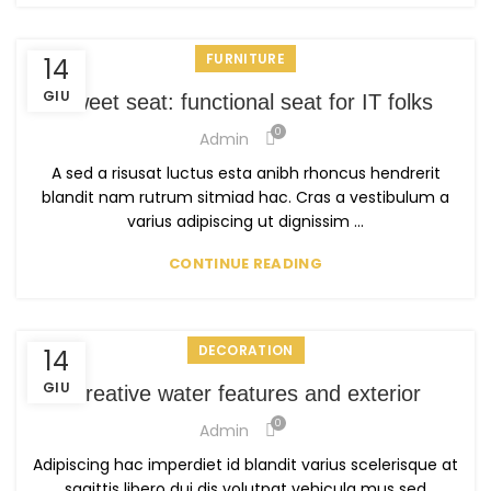
FURNITURE
14
GIU
Sweet seat: functional seat for IT folks
0
Admin
A sed a risusat luctus esta anibh rhoncus hendrerit
blandit nam rutrum sitmiad hac. Cras a vestibulum a
varius adipiscing ut dignissim ...
CONTINUE READING
DECORATION
14
GIU
Creative water features and exterior
0
Admin
Adipiscing hac imperdiet id blandit varius scelerisque at
sagittis libero dui dis volutpat vehicula mus sed