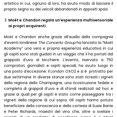
artistico in cui, ognuno di loro, ha avuto modo di lasciare il
proprio segno su dei veicoli abbandonati in appositi spazi.
Moët e Chandon regala un’esperienza multisensoriale
ai propri acquirenti.
Moët e Chandon anche grazie all’ausilio della compagnia
d’eventi londinese
The Concerto Group
ha lanciato la “Moët
Academy” una vera e propria esperienza educativa in cui
gli ospiti sono stati guidati in un viaggio che li ha portati dal
grappolo d’uva al bicchiere. L’evento, riservato a 750
compratori, giornalisti e ospiti speciali, ha avuto luogo in
una posto d’eccezione: il London OXO2 e si è protratto per
due settimane. In diverse stanze sono stati ricreati i vigneti
della regione dello Champagne, una ricostruzione fedele e
completa di grappoli d’uva e di sfondi realizzati ad hoc e
grazie ai quali per gli ospiti è stato come passeggiare tra i
vigneti della regione di cui sopra. Gli ospiti hanno potuto
beneficiare della conoscenza e della cortesia di Susie Barrie
e Peter Richards, maestri del vino che, oltre a svelare i