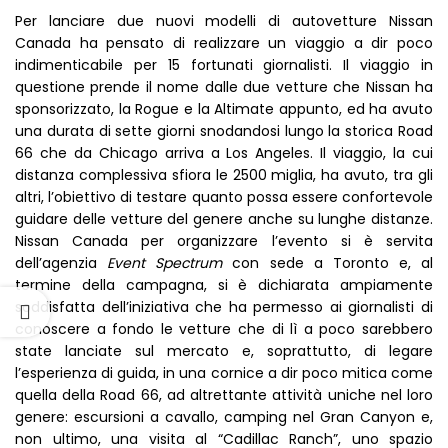
Per lanciare due nuovi modelli di autovetture Nissan
Canada ha pensato di realizzare un viaggio a dir poco
indimenticabile per 15 fortunati giornalisti. Il viaggio in
questione prende il nome dalle due vetture che Nissan ha
sponsorizzato, la Rogue e la Altimate appunto, ed ha avuto
una durata di sette giorni snodandosi lungo la storica Road
66 che da Chicago arriva a Los Angeles. Il viaggio, la cui
distanza complessiva sfiora le 2500 miglia, ha avuto, tra gli
altri, l’obiettivo di testare quanto possa essere confortevole
guidare delle vetture del genere anche su lunghe distanze.
Nissan Canada per organizzare l’evento si è servita
dell’agenzia
Event Spectrum
con sede a Toronto e, al
termine della campagna, si è dichiarata ampiamente
soddisfatta dell’iniziativa che ha permesso ai giornalisti di
conoscere a fondo le vetture che di lì a poco sarebbero
state lanciate sul mercato e, soprattutto, di legare
l’esperienza di guida, in una cornice a dir poco mitica come
quella della Road 66, ad altrettante attività uniche nel loro
genere: escursioni a cavallo, camping nel Gran Canyon e,
non ultimo, una visita al “Cadillac Ranch”, uno spazio