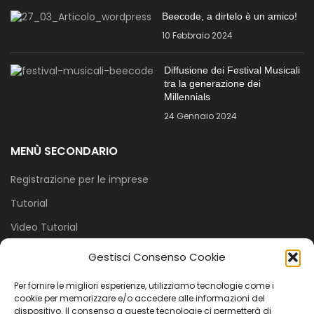
Beecode, a dirtelo è un amico!
10 Febbraio 2024
Diffusione dei Festival Musicali
tra la generazione dei
Millennials
24 Gennaio 2024
MENÙ SECONDARIO
Registrazione per le imprese
Tutorial
Video Tutorial
Cookie Policy (UE)
Gestisci Consenso Cookie
PRIVACY E COOKIE
Per fornire le migliori esperienze, utilizziamo tecnologie come i
cookie per memorizzare e/o accedere alle informazioni del
dispositivo. Il consenso a queste tecnologie ci permetterà di