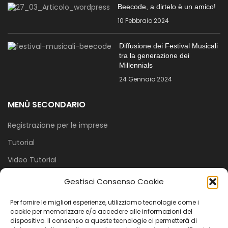
Beecode, a dirtelo è un amico!
10 Febbraio 2024
Diffusione dei Festival Musicali
tra la generazione dei
Millennials
24 Gennaio 2024
MENÙ SECONDARIO
Registrazione per le imprese
Tutorial
Video Tutorial
Cookie Policy (UE)
Gestisci Consenso Cookie
PRIVACY E COOKIE
Per fornire le migliori esperienze, utilizziamo tecnologie come i
cookie per memorizzare e/o accedere alle informazioni del
dispositivo. Il consenso a queste tecnologie ci permetterà di
Perché Beecode?