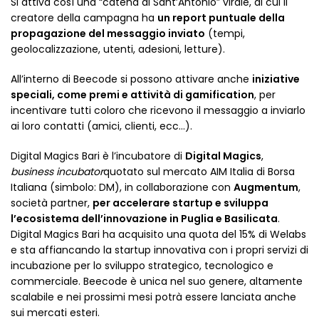
Si attiva così una “catena di Sant’Antonio” virale, di cui il
creatore della campagna ha
un report puntuale della
propagazione del messaggio inviato
(tempi,
geolocalizzazione, utenti, adesioni, letture).
All’interno di Beecode si possono attivare anche
iniziative
speciali, come premi e attività di gamification
, per
incentivare tutti coloro che ricevono il messaggio a inviarlo
ai loro contatti (amici, clienti, ecc…).
Digital Magics Bari è l’incubatore di
Digital Magics
,
business incubator
quotato sul mercato AIM Italia di Borsa
Italiana (simbolo: DM), in collaborazione con
Augmentum
,
società partner,
per accelerare startup e sviluppa
l’ecosistema dell’innovazione in Puglia e Basilicata
.
Digital Magics Bari ha acquisito una quota del 15% di Welabs
e sta affiancando la startup innovativa con i propri servizi di
incubazione per lo sviluppo strategico, tecnologico e
commerciale. Beecode è unica nel suo genere, altamente
scalabile e nei prossimi mesi potrà essere lanciata anche
sui mercati esteri.