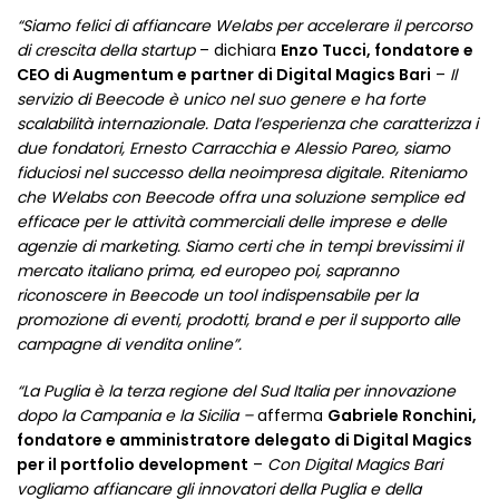
“Siamo felici di affiancare Welabs per accelerare il percorso
di crescita della startup
– dichiara
Enzo Tucci, fondatore e
CEO di Augmentum e partner di Digital Magics Bari
–
Il
servizio di
Beecode è unico nel suo genere e ha forte
scalabilità internazionale. Data l’esperienza che caratterizza i
due fondatori, Ernesto Carracchia e Alessio Pareo, siamo
fiduciosi nel successo della neoimpresa digitale. Riteniamo
che Welabs con Beecode offra una soluzione semplice ed
efficace per le attività commerciali delle imprese e delle
agenzie di marketing. Siamo certi che in tempi brevissimi il
mercato italiano prima, ed europeo poi, sapranno
riconoscere in Beecode un tool indispensabile per la
promozione di eventi, prodotti, brand e per il supporto alle
campagne di vendita online”.
“La Puglia è la terza regione del Sud Italia per innovazione
dopo la Campania e la Sicilia –
afferma
Gabriele Ronchini,
fondatore e amministratore delegato di Digital Magics
per il portfolio development
–
Con Digital Magics Bari
vogliamo affiancare gli innovatori della Puglia e della