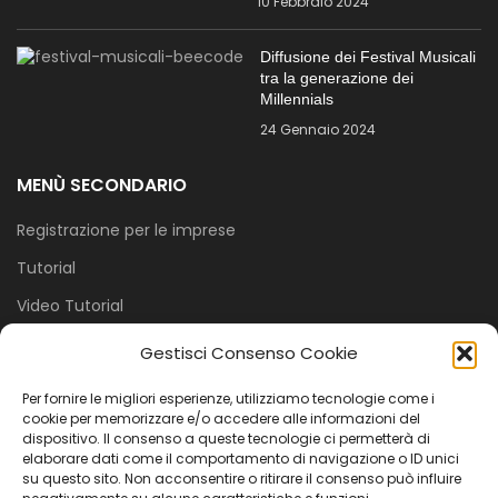
10 Febbraio 2024
Diffusione dei Festival Musicali
tra la generazione dei
Millennials
24 Gennaio 2024
MENÙ SECONDARIO
Registrazione per le imprese
Tutorial
Video Tutorial
Cookie Policy (UE)
Gestisci Consenso Cookie
PRIVACY E COOKIE
Per fornire le migliori esperienze, utilizziamo tecnologie come i
cookie per memorizzare e/o accedere alle informazioni del
dispositivo. Il consenso a queste tecnologie ci permetterà di
Perché Beecode?
elaborare dati come il comportamento di navigazione o ID unici
su questo sito. Non acconsentire o ritirare il consenso può influire
Come Funziona?