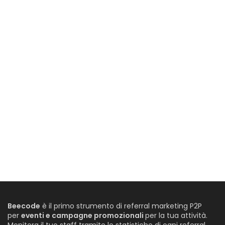
Beecode
è il primo strumento di referral marketing P2P
per
eventi e campagne promozionali
per la tua attività.
Monitora il tuo staff tramite le statistiche di ogni referral