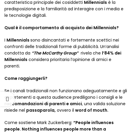
caratteristica principale dei cosiddetti
Millennials
è la
predisposizione e la familiarità ad interagire con i media e
le tecnologie digitali.
Qual è il comportamento di acquisto dei Millennials?
I
Millennials
sono disincantati e fortemente scettici nei
confronti delle tradizionali forme di pubblicità. Un’analisi
condotta da
“The McCarthy Group”
rivela che
l’84% dei
Millennials
considera prioritaria l’opinione di amici e
parenti.
Come raggiungerli?
Se i canali tradizionali non funzionano adeguatamente e gli
appartenenti a questa audience prediligono i consigli e le
raccomandazioni di parenti e amici
, una valida soluzione
risiede nel
passaparola,
ovvero il
word of mouth.
Come sostiene Mark Zuckerberg:
“
People influences
people. Nothing influences people more than a