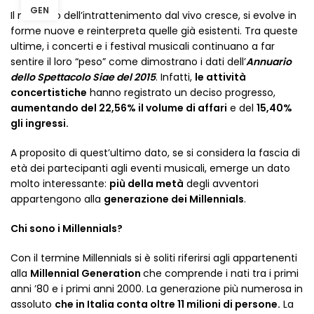
GEN
Il mercato dell’intrattenimento dal vivo cresce, si evolve in
forme nuove e reinterpreta quelle già esistenti. Tra queste
ultime, i concerti e i festival musicali continuano a far
sentire il loro “peso” come dimostrano i dati dell’
Annuario
dello Spettacolo Siae del 2015
. Infatti,
le attività
concertistiche
hanno registrato un deciso progresso,
aumentando del 22,56% il volume di affari
e del
15,40%
gli ingressi.
A proposito di quest’ultimo dato, se si considera la fascia di
età dei partecipanti agli eventi musicali, emerge un dato
molto interessante:
più della metà
degli avventori
appartengono alla
generazione dei Millennials
.
Chi sono i Millennials?
Con il termine Millennials si è soliti riferirsi agli appartenenti
alla
Millennial Generation
che comprende i nati tra i primi
anni ’80 e i primi anni 2000. La generazione più numerosa in
assoluto
che in Italia conta oltre 11 milioni di persone.
La