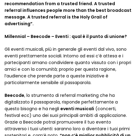
recommendation from a trusted friend. A trusted
referral influences people more than the best broadcast
message. A trusted referral is the Holy Grail of
advertising”.
Millennial – Beecode – Eventi : qual è il punto di unione?
Gli eventi musicali, più in generale gli eventi dal vivo, sono
eventi prettamente sociali. Intorno ad essi c’è attesa e i
partecipanti amano condividere quanto vissuto con i propri
amici e con la comunità; proprio per questa ragione,
l’audience che prende parte a queste iniziative è
particolarmente sensibile al passaparola.
Beecode
, lo strumento di referral marketing che ha
digitalizzato il passaparola, risponde perfettamente a
questo bisogno e ha negli
eventi musicali
(concerti,
festival ecc) uno dei suoi principali ambiti di applicazione.
Grazie a Beecode potrai promuovere il tuo evento
attraverso i tuoi utenti: saranno loro a diventare i tuoi primi
sostenitori e, com’è noto,
“non c’è miglior pubblicità di un