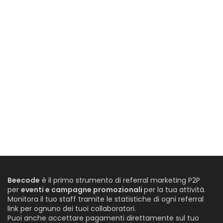
Beecode
è il primo strumento di referral marketing P2P
per
eventi e campagne promozionali
per la tua attività.
Monitora il tuo staff tramite le statistiche di ogni referral
link per ognuno dei tuoi collaboratori.
Puoi anche accettare pagamenti direttamente sul tuo