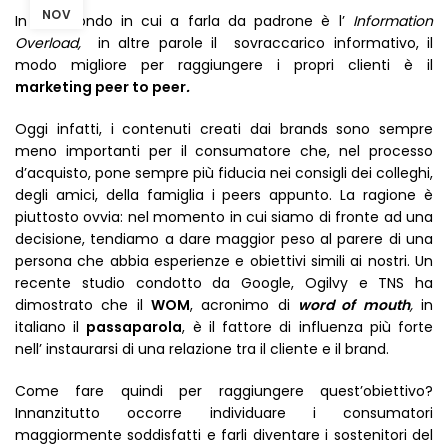
NOV
In un mondo in cui a farla da padrone è l’
Information
Overload,
in altre parole il sovraccarico informativo, il
modo migliore per raggiungere i propri clienti è il
marketing peer to peer
.
Oggi infatti, i contenuti creati dai brands sono sempre
meno importanti per il consumatore che, nel processo
d’acquisto, pone sempre più fiducia nei consigli dei colleghi,
degli amici, della famiglia i peers appunto. La ragione è
piuttosto ovvia: nel momento in cui siamo di fronte ad una
decisione, tendiamo a dare maggior peso al parere di una
persona che abbia esperienze e obiettivi simili ai nostri. Un
recente studio condotto da Google, Ogilvy e TNS ha
dimostrato che il
WOM
, acronimo di
word of mouth
,
in
italiano il
passaparola
, è il fattore di influenza più forte
nell’ instaurarsi di una relazione tra il cliente e il brand.
Come fare quindi per raggiungere quest’obiettivo?
Innanzitutto occorre individuare i consumatori
maggiormente soddisfatti e farli diventare i sostenitori del