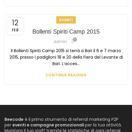
EVENTI
12
FEB
Bollenti Spiriti Camp 2015
0
Admin
Il Bollenti Spiriti Camp 2015 si terrà a Bari il 6 e 7 marzo
2015, presso i padiglioni 18 e 20 della Fiera del Levante di
Bari. L’acces...
CONTINUE READING
Beecode
è il primo strumento di referral marketing P2P
per
eventi e campagne promozionali
per la tua attività.
Monitora il tuo staff tramite le statistiche di ogni referral