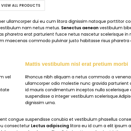
VIEW ALL PRODUCTS
t per ullamcorper dui eu cum litora dignissim natoque porttitor co
 vestibulum nam netus metus.
Senectus aenean
vestibulum bi
s pharetra erat parturient fusce netus nascetur scelerisque in
ssim maecenas commodo pulvinar justo habitasse risus pharetra
Mattis vestibulum nisl erat pretium morbi
um vel
Rhoncus nibh aliquam a netus commodo a venenati
ullamcorper odio molestie nunc gravida parturient 
utate
id mauris condimentum inceptos nulla scelerisque 
suspendisse a integer vestibulum scelerisque.Adipis
dignissim urna.
rient congue suspendisse conubia et vestibulum phasellus cons
 eu consectetur
Lectus adipiscing
litora eu id cum a elit ipsum 