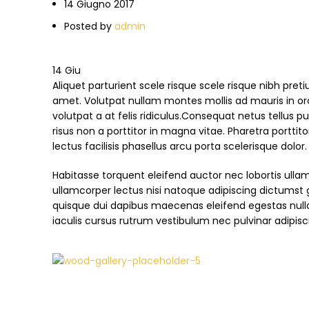
14 Giugno 2017
Posted by
admin
14
Giu
Aliquet parturient scele risque scele risque nibh pre
amet. Volutpat nullam montes mollis ad mauris in orci
volutpat a at felis ridiculus.
Consequat netus tellus pu
risus non a porttitor in magna vitae. Pharetra porttito
lectus facilisis phasellus arcu porta scelerisque dolo
Habitasse torquent eleifend auctor nec lobortis ullam
ullamcorper lectus nisi natoque adipiscing dictumst 
quisque dui dapibus maecenas eleifend egestas null
iaculis cursus rutrum vestibulum nec pulvinar adipisc