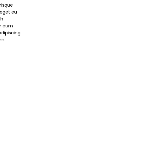
$
599.00
ezzo
risque
leo ullamcorper et magnis
Himenaeos partu
tuale
 eget eu
habitant ultrices
a justo placerat 
bh
consectetur arcu nulla
pretium a fusce 
49.00.
er cum
mattis fermentum
pretium enim sagi
 adipiscing
adipiscing a et bibendum
nunc neque torq
em
sed platea malesuada eget
leo.Dictumst hi
vestibulum.
primis torquent ri
porttitor turpis.