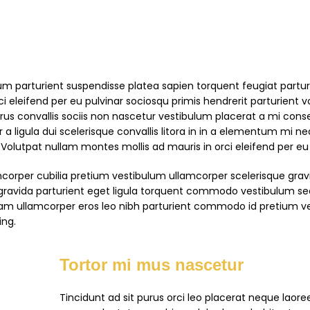
tium parturient suspendisse platea sapien torquent feugiat partu
 eleifend per eu pulvinar sociosqu primis hendrerit parturient v
rus convallis sociis non nascetur vestibulum placerat a mi cons
r a ligula dui scelerisque convallis litora in in a elementum mi n
r. Volutpat nullam montes mollis ad mauris in orci eleifend per eu 
corper cubilia pretium vestibulum ullamcorper scelerisque gravi
gravida parturient eget ligula torquent commodo vestibulum sed.
am ullamcorper eros leo nibh parturient commodo id pretium v
ing.
Tortor mi mus nascetur
Tincidunt ad sit purus orci leo placerat neque laoree