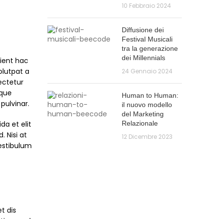
10 Febbraio 2024
Diffusione dei
Festival Musicali
tra la generazione
dei Millennials
rient hac
olutpat a
24 Gennaio 2024
ectetur
eque
Human to Human:
pulvinar.
il nuovo modello
del Marketing
da et elit
Relazionale
 Nisi at
12 Dicembre 2023
estibulum
t dis