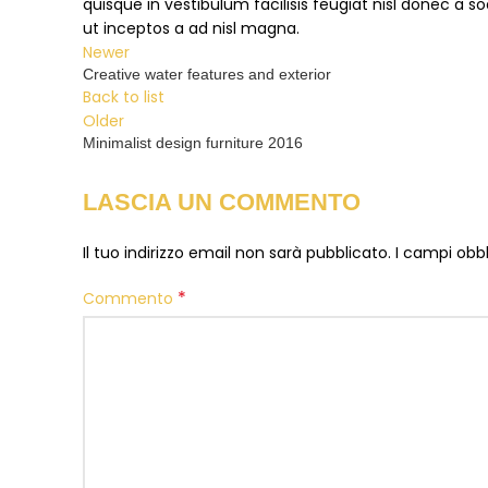
quisque in vestibulum facilisis feugiat nisl donec a 
ut inceptos a ad nisl magna.
Newer
Creative water features and exterior
Back to list
Older
Minimalist design furniture 2016
LASCIA UN COMMENTO
Il tuo indirizzo email non sarà pubblicato.
I campi obb
*
Commento