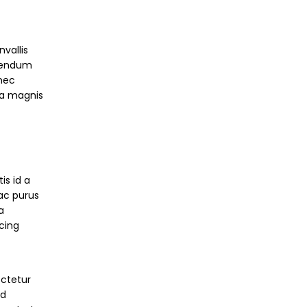
nvallis
bendum
 nec
 a magnis
s id a
ac purus
a
cing
ectetur
ad