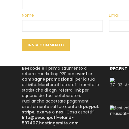
Nome
Email
Beecode
è il primo strumento di
RECENT
referral marketing P2P per
eventi e
campagne promozionali
per la tua
attività. Monitora il tuo staff tramite le
statistiche di ogni referral link per
ognuno dei tuoi collaboratori.
Puoi anche accettare pagamenti
direttamente sul tuo conto di
paypal
,
stripe
,
axerve
o
nexi
. Cosa aspetti?
Info@peachpuff-eland-
597407.hostingersite.com