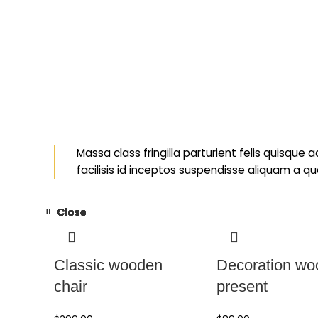
Massa class fringilla parturient felis quisque a
facilisis id inceptos suspendisse aliquam a
Close
Close
Close
Close
Close
Close
Close
Close
Close
Classic wooden
Decoration w
chair
present