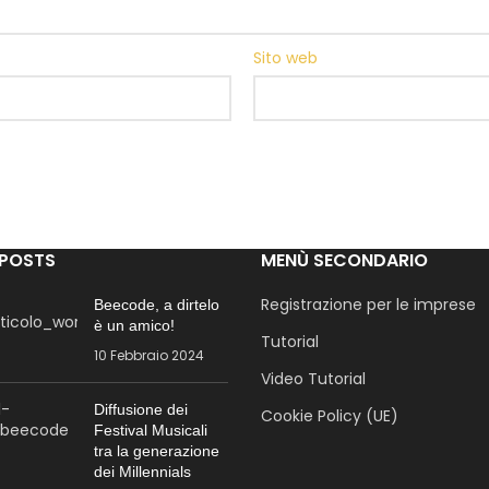
Sito web
 POSTS
MENÙ SECONDARIO
Registrazione per le imprese
Beecode, a dirtelo
è un amico!
Tutorial
10 Febbraio 2024
Video Tutorial
Diffusione dei
Cookie Policy (UE)
Festival Musicali
tra la generazione
dei Millennials