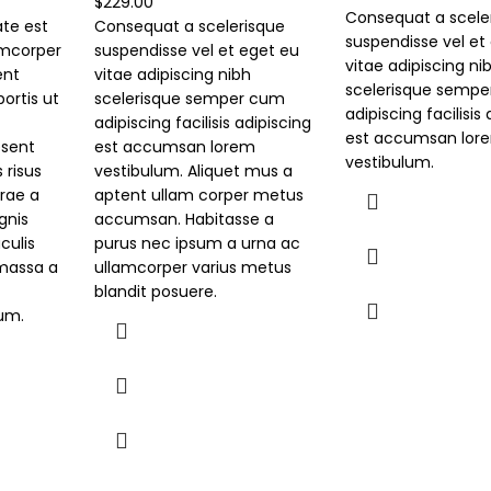
$
229.00
prezzo
pr
Consequat a scele
te est
Consequat a scelerisque
originale
at
suspendisse vel et
amcorper
suspendisse vel et eget eu
era:
è:
vitae adipiscing ni
ent
vitae adipiscing nibh
$399.00.
$3
scelerisque semp
bortis ut
scelerisque semper cum
adipiscing facilisis
adipiscing facilisis adipiscing
est accumsan lor
esent
est accumsan lorem
vestibulum.
 risus
vestibulum. Aliquet mus a
rae a
aptent ullam corper metus
gnis
accumsan. Habitasse a
culis
purus nec ipsum a urna ac
 massa a
ullamcorper varius metus
blandit posuere.
lum.