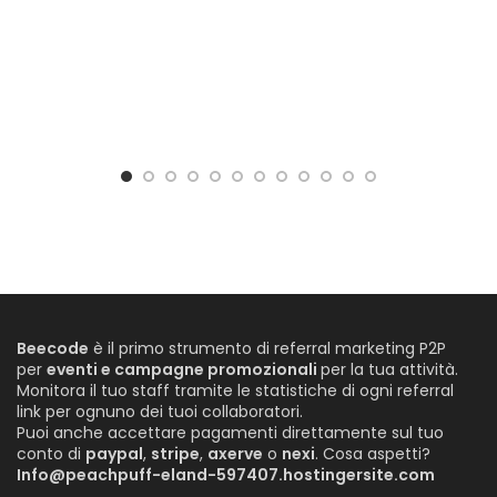
Beecode
è il primo strumento di referral marketing P2P
per
eventi e campagne promozionali
per la tua attività.
Monitora il tuo staff tramite le statistiche di ogni referral
link per ognuno dei tuoi collaboratori.
Puoi anche accettare pagamenti direttamente sul tuo
conto di
paypal
,
stripe
,
axerve
o
nexi
. Cosa aspetti?
Info@peachpuff-eland-597407.hostingersite.com