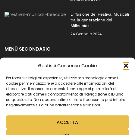
Diffusione dei Festival Musicali
tra la generazione dei
Millennials
24 Gennaio 2024
MENÙ SECONDARIO
Registrazione per le imprese
Gestisci Consenso Cookie
Tutorial
Per fornire le migliori esperienze, utilizziamo tecnologie come i
Video Tutorial
cookie per memorizzare e/o accedere alle informazioni del
dispositivo. Il consenso a queste tecnologie ci permetterà di
Cookie Policy (UE)
elaborare dati come il comportamento di navigazione o ID unici
su questo sito. Non acconsentire o ritirare il consenso può influire
negativamente su alcune caratteristiche e funzioni.
PRIVACY E COOKIE
Perché Beecode?
ACCETTA
Come Funziona?