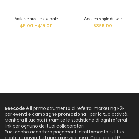
Variable product example
Wooden single drawer
Fascia
$
5.00
-
$
15.00
$
399.00
di
prezzo:
da
$5.00
a
$15.00
Beecode
è il primo strumento di referral marketing P2P
per
eventi e campagne promozionali
per la tua attività.
Monitora il tuo staff tramite le statistiche di ogni referral
link per ognuno dei tuoi collaboratori.
Puoi anche accettare pagamenti direttamente sul tuo
conto di
paypal
,
stripe
,
axerve
o
nexi
. Cosa aspetti?