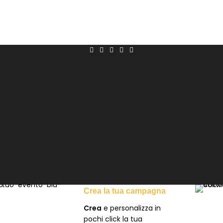
OME FUNZIONA
TUTORIAL
VIDEO TUTORIAL
GUIDA
BLOG
Crea la tua campagna
Crea
e personalizza in
pochi click la tua