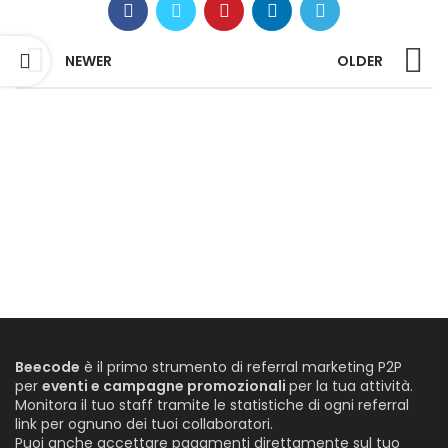
NEWER
OLDER
Beecode
è il primo strumento di referral marketing P2P
per
eventi e campagne promozionali
per la tua attività.
Monitora il tuo staff tramite le statistiche di ogni referral
link per ognuno dei tuoi collaboratori.
Puoi anche accettare pagamenti direttamente sul tuo