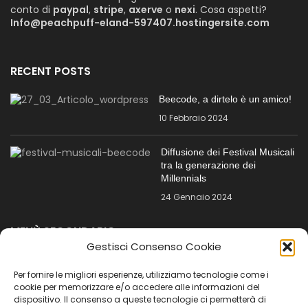
conto di
paypal
,
stripe
,
axerve
o
nexi
. Cosa aspetti?
Info@peachpuff-eland-597407.hostingersite.com
RECENT POSTS
Beecode, a dirtelo è un amico!
10 Febbraio 2024
Diffusione dei Festival Musicali
tra la generazione dei
Millennials
24 Gennaio 2024
MENÙ SECONDARIO
Gestisci Consenso Cookie
Registrazione per le imprese
Per fornire le migliori esperienze, utilizziamo tecnologie come i
Tutorial
cookie per memorizzare e/o accedere alle informazioni del
dispositivo. Il consenso a queste tecnologie ci permetterà di
Video Tutorial