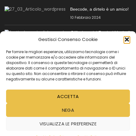
Beecode, a dirtelo è un amico!
10 Febbraio 2024
Diffusione dei Festival Musicali
tra la generazione dei
Gestisci Consenso Cookie
Millennials
Per fornire le migliori esperienze, utilizziamo tecnologie come i
24 Gennaio 2024
cookie per memorizzare e/o accedere alle informazioni del
dispositivo. Il consenso a queste tecnologie ci permetterà di
MENÙ SECONDARIO
elaborare dati come il comportamento di navigazione o ID unici
su questo sito. Non acconsentire o ritirare il consenso può influire
negativamente su alcune caratteristiche e funzioni.
Registrazione per le imprese
Tutorial
ACCETTA
Video Tutorial
NEGA
Cookie Policy (UE)
VISUALIZZA LE PREFERENZE
PRIVACY E COOKIE