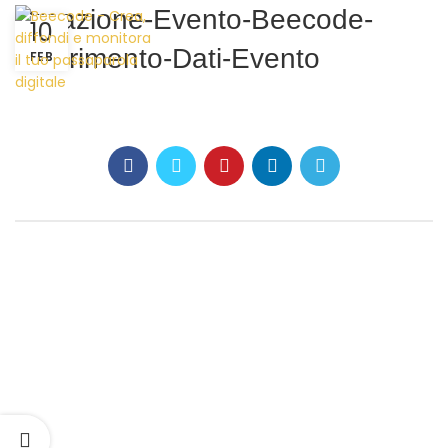
Creazione-Evento-Beecode-
10
Inserimento-Dati-Evento
FEB