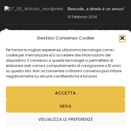
Beecode, a dirtelo è un amico!
10 Febbraio 2024
Diffusione dei Festival Musicali
tra la generazione dei
Gestisci Consenso Cookie
Millennials
Per fornire le migliori esperienze, utilizziamo tecnologie come i
24 Gennaio 2024
cookie per memorizzare e/o accedere alle informazioni del
dispositivo. Il consenso a queste tecnologie ci permetterà di
MENÙ SECONDARIO
elaborare dati come il comportamento di navigazione o ID unici
su questo sito. Non acconsentire o ritirare il consenso può influire
negativamente su alcune caratteristiche e funzioni.
Registrazione per le imprese
Tutorial
ACCETTA
Video Tutorial
NEGA
Cookie Policy (UE)
VISUALIZZA LE PREFERENZE
PRIVACY E COOKIE