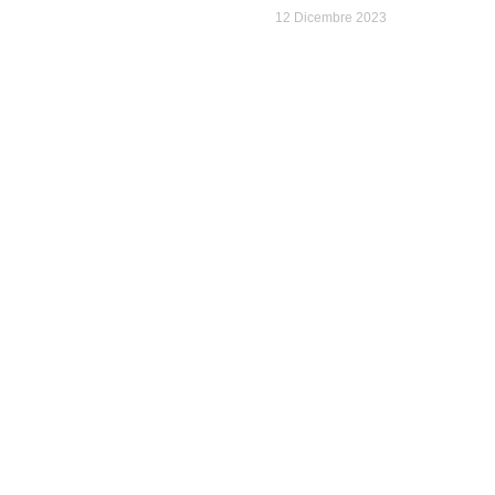
12 Dicembre 2023
Privacy e Cookie
Perché Beecode?
Come Funziona?
Case History
Blog
Privacy Policy