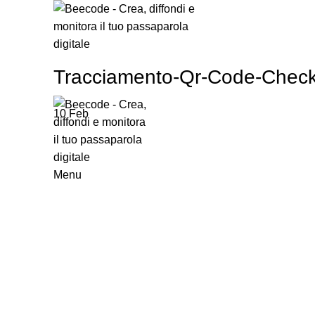
HOME
C
Tracciamento-Qr-Code-Check
LOGIN
10
Feb
Menu