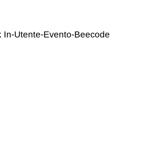
OME FUNZIONA
TUTORIAL
VIDEO TUTORIAL
GUIDA
BLOG
 In-Utente-Evento-Beecode