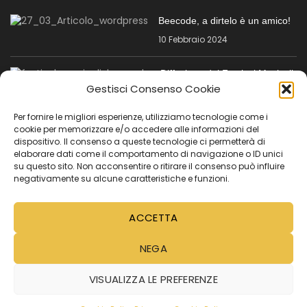
Beecode, a dirtelo è un amico!
10 Febbraio 2024
Diffusione dei Festival Musicali
tra la generazione dei
Gestisci Consenso Cookie
Millennials
Per fornire le migliori esperienze, utilizziamo tecnologie come i
24 Gennaio 2024
cookie per memorizzare e/o accedere alle informazioni del
dispositivo. Il consenso a queste tecnologie ci permetterà di
MENÙ SECONDARIO
elaborare dati come il comportamento di navigazione o ID unici
su questo sito. Non acconsentire o ritirare il consenso può influire
negativamente su alcune caratteristiche e funzioni.
Registrazione per le imprese
Tutorial
ACCETTA
Video Tutorial
NEGA
Cookie Policy (UE)
VISUALIZZA LE PREFERENZE
PRIVACY E COOKIE