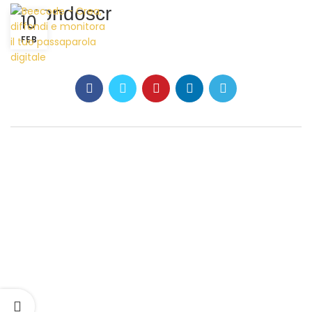
secondoscr
10
FEB