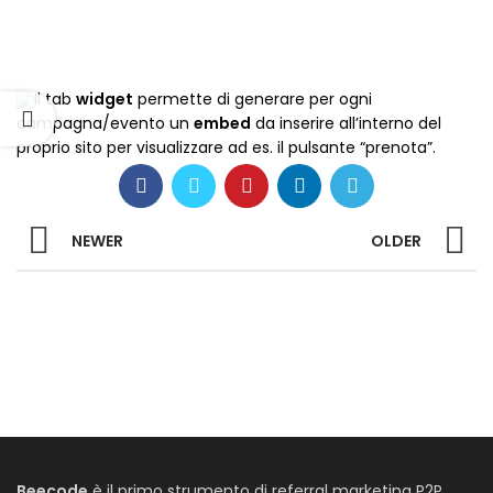
Il tab
widget
permette di generare per ogni
campagna/evento un
embed
da inserire all’interno del
proprio sito per visualizzare ad es. il pulsante “prenota”.
NEWER
OLDER
Beecode
è il primo strumento di referral marketing P2P