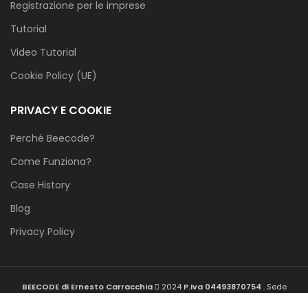
Registrazione per le imprese
Tutorial
Video Tutorial
Cookie Policy (UE)
PRIVACY E COOKIE
Perché Beecode?
Come Funziona?
Case History
Blog
Privacy Policy
BEECODE di Ernesto Carracchia
2024
P.Iva 04493870754
. Sede
Operativa: SELLALAB, Viale De Pietro 3 73100 Lecce info@peachpuff-eland-