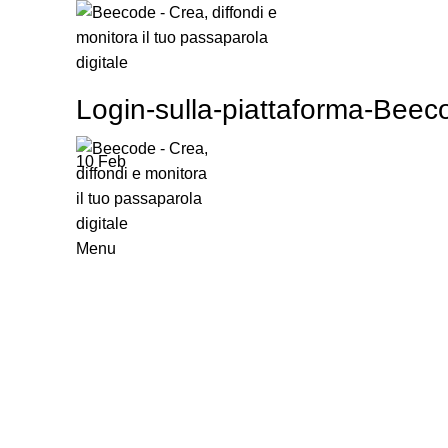
HOME
C
Login-sulla-piattaforma-Beec
LOGIN
10
Feb
Menu