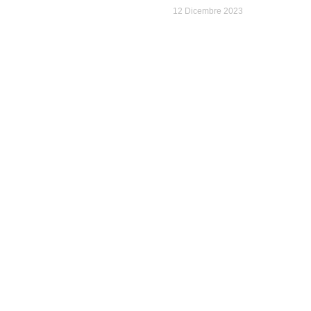
12 Dicembre 2023
Privacy e Cookie
Perché Beecode?
Come Funziona?
Case History
Blog
Privacy Policy
eland-597407.hostingersite.com